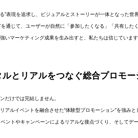
させる”表現を追求し、ビジュアルとストーリーが一体となった世
などを通じて、ユーザーが自然に「参加したくなる」「共有した
強いマーケティング成果を生み出すと、私たちは信じています
ABOUT
タルとリアルをつなぐ総合プロモー
MARKETING
ンだけでは完結しません。
SERVICE
リアルイベントを融合させた“体験型プロモーション”を強みと
イベントやキャンペーンによるリアルな接点づくり、そしてデ